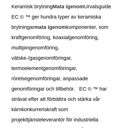
Keramisk brytning
Mata igenom
Urvalsguide
EC © ™ ger hundra typer av keramiska
brytningar
mata igenom
komponenter, som
kraftgenomföring, koaxialgenomföring,
multipingenomföring,
vätske-/gasgenomföringar,
termoelementgenomföringar,
rörelsegenomföringar, anpassade
genomföringar och tillbehör. EC © ™ har
strävat efter att förbättra och stärka vår
kärnkonkurrenskraft som
projekttjänsteleverantör för industriella