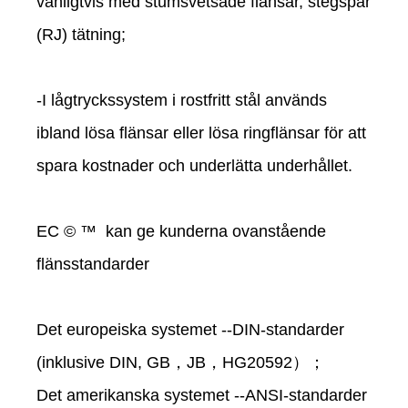
vanligtvis med stumsvetsade flänsar, stegspår
(RJ) tätning;
-I lågtryckssystem i rostfritt stål används
ibland lösa flänsar eller lösa ringflänsar för att
spara kostnader och underlätta underhållet.
EC © ™ kan ge kunderna ovanstående
flänsstandarder
Det europeiska systemet --DIN-standarder
(inklusive DIN, GB，JB，HG20592）；
Det amerikanska systemet --ANSI-standarder