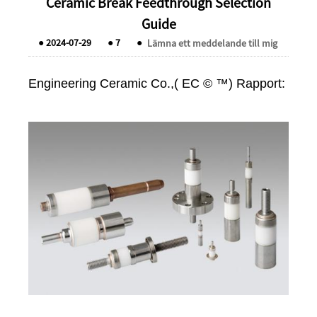
Ceramic Break Feedthrough Selection
Guide
●
2024-07-29
●
7
●
Lämna ett meddelande till mig
Engineering Ceramic Co.,( EC © ™) Rapport: