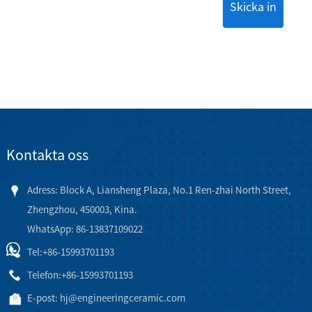
Skicka in
Kontakta oss
Adress: Block A, Liansheng Plaza, No.1 Ren-zhai North Street,
Zhengzhou, 450003, Kina.
WhatsApp: 86-13837109022
Tel:
+86-15993701193
Telefon:
+86-15993701193
E-post:
hj@engineeringceramic.com