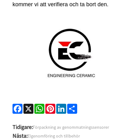
kommer vi att verifiera och ta bort den.
Facebook
X
WhatsApp
Pinterest
LinkedIn
Share
Tidigare:
Förpackning av genommatningssensorer
Nästa:
Elgenomföring och tillbehör